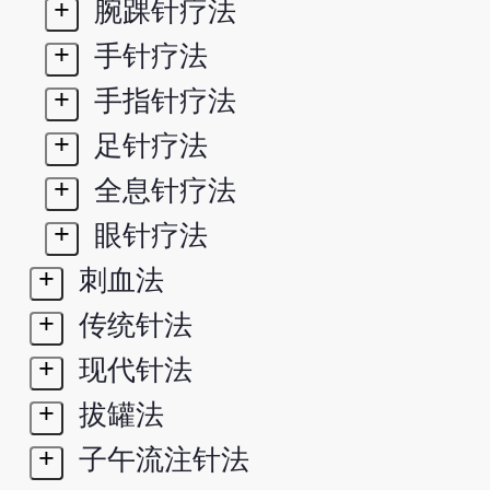
+
腕踝针疗法
+
手针疗法
+
手指针疗法
+
足针疗法
+
全息针疗法
+
眼针疗法
+
刺血法
+
传统针法
+
现代针法
+
拔罐法
+
子午流注针法