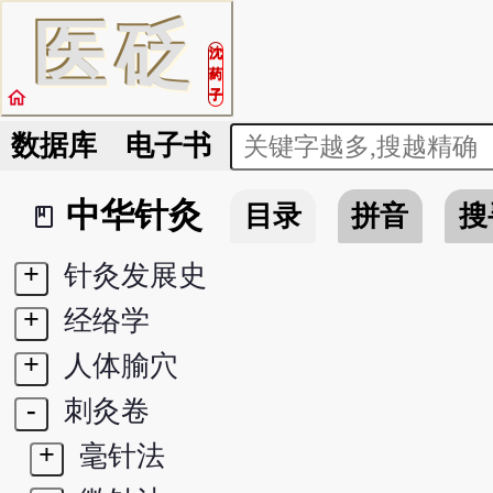
医
砭
沈
药
home
子
数据库
电子书
中华针灸
目录
拼音
搜
book_2
+
针灸发展史
+
经络学
+
人体腧穴
-
刺灸卷
+
毫针法