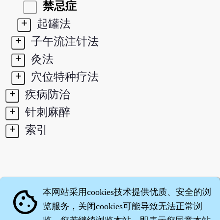
禁忌症
+
起罐法
+
子午流注针法
+
灸法
+
穴位特种疗法
+
疾病防治
+
针刺麻醉
+
索引
本网站采用cookies技术提供优质、安全的浏
cookie
览服务，关闭cookies可能导致无法正常浏