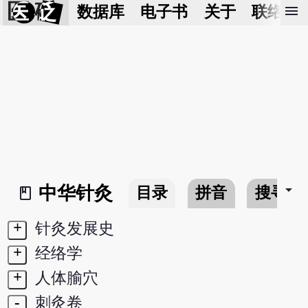
医 砭
menu
数据库
电子书
关于
联络我
arrow_drop_down
中华针灸
目录
拼音
搜寻
book_2
+
针灸发展史
+
经络学
+
人体腧穴
-
刺灸卷