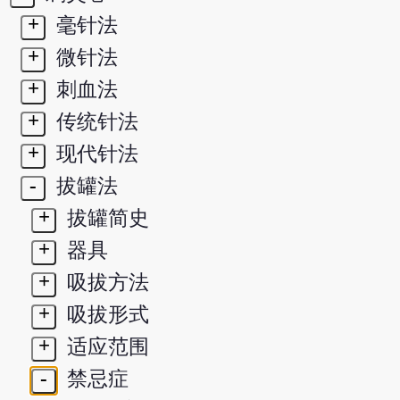
+
毫针法
+
微针法
+
刺血法
+
传统针法
+
现代针法
-
拔罐法
+
拔罐简史
+
器具
+
吸拔方法
+
吸拔形式
+
适应范围
-
禁忌症