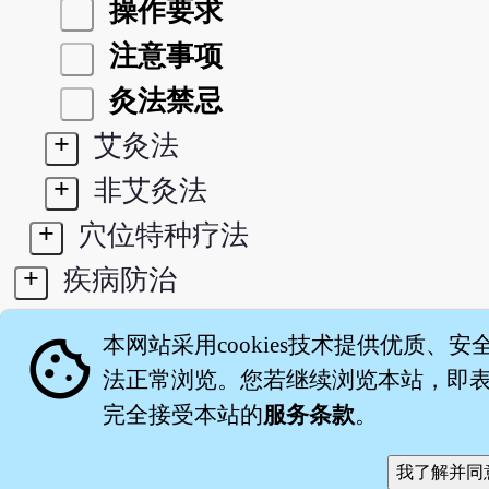
操作要求
注意事项
灸法禁忌
+
艾灸法
+
非艾灸法
+
穴位特种疗法
+
疾病防治
+
针刺麻醉
cookie
本网站采用cookies技术提供优质、安
+
索引
法正常浏览。您若继续浏览本站，即表示
完全接受本站的
服务条款
。
关