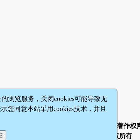
全的浏览服务，关闭cookies可能导致无
您同意本站采用cookies技术，并且
于
联络我们
服务条款
隐私权条款
著作权
|
|
|
|
智橐·
医砭
·
沈药子
©2008～2026
著作权所有