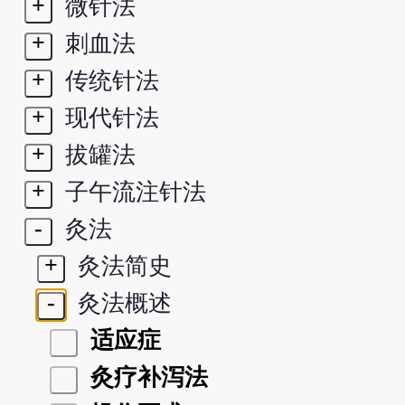
+
微针法
+
刺血法
+
传统针法
+
现代针法
+
拔罐法
+
子午流注针法
-
灸法
+
灸法简史
-
灸法概述
适应症
灸疗补泻法