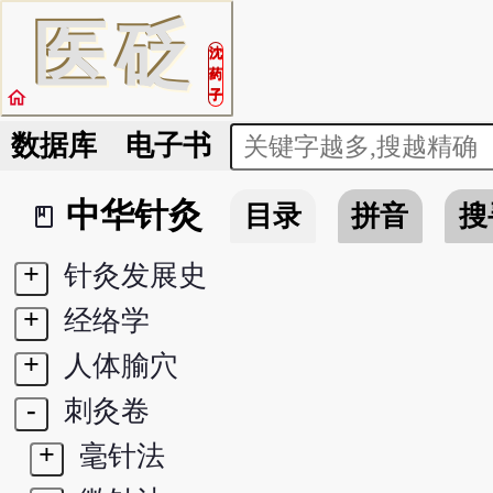
医
砭
沈
药
home
子
数据库
电子书
中华针灸
目录
拼音
搜
book_2
+
针灸发展史
+
经络学
+
人体腧穴
-
刺灸卷
+
毫针法