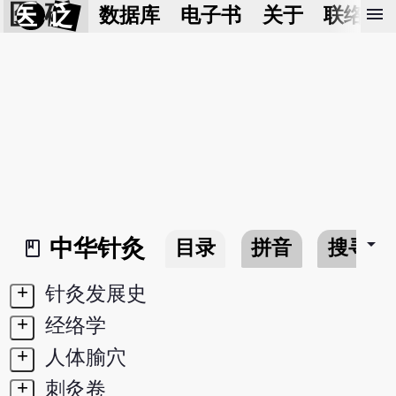
医 砭
menu
数据库
电子书
关于
联络我
arrow_drop_down
中华针灸
目录
拼音
搜寻
book_2
+
针灸发展史
+
经络学
+
人体腧穴
+
刺灸卷