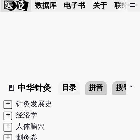
医 砭
menu
数据库
电子书
关于
联络我
arrow_drop_down
中华针灸
目录
拼音
搜寻
book_2
+
针灸发展史
+
经络学
+
人体腧穴
+
刺灸卷