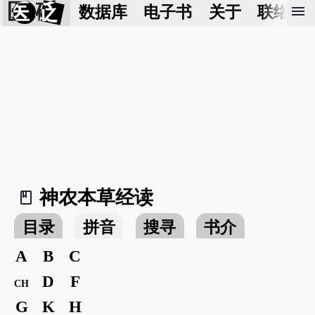
医 砭
menu
数据库
电子书
关于
联络我
神农本草经读
book_2
目录
拼音
搜寻
书介
A
B
C
D
F
CH
G
K
H