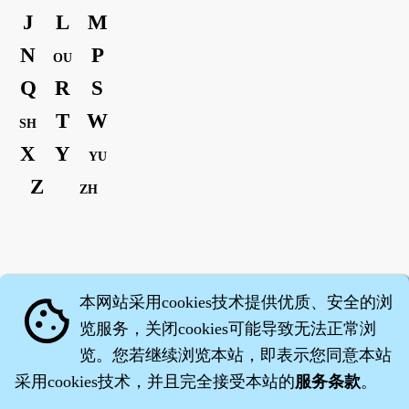
J
L
M
N
P
OU
Q
R
S
T
W
SH
X
Y
YU
Z
ZH
本网站采用cookies技术提供优质、安全的浏
cookie
览服务，关闭cookies可能导致无法正常浏
览。您若继续浏览本站，即表示您同意本站
采用cookies技术，并且完全接受本站的
服务条款
。