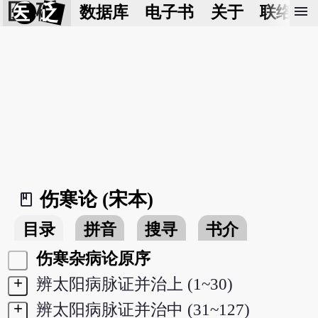
医 砭
menu
数据库
电子书
关于
联络我
伤寒论 (宋本)
book_2
目录
拼音
搜寻
书介
伤寒杂病论原序
+
辨太阳病脉证并治上 (1~30)
+
辨太阳病脉证并治中 (31~127)