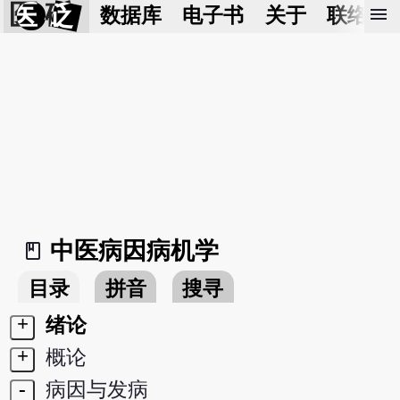
医 砭
menu
数据库
电子书
关于
联络我
中医病因病机学
book_2
目录
拼音
搜寻
+
绪论
+
概论
-
病因与发病