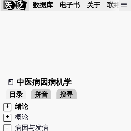
医 砭
menu
数据库
电子书
关于
联络我
中医病因病机学
book_2
目录
拼音
搜寻
+
绪论
+
概论
-
病因与发病