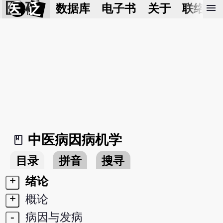
医 砭
menu
数据库
电子书
关于
联络我
中医病因病机学
book_2
目录
拼音
搜寻
+
绪论
+
概论
-
病因与发病