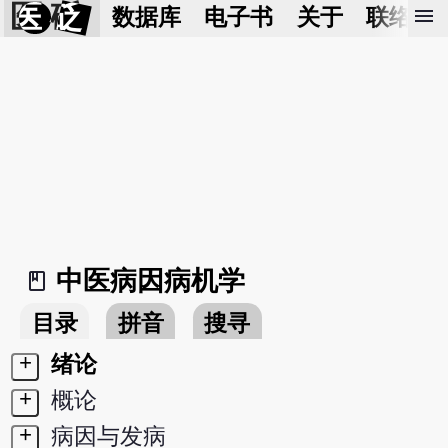
医 砭
menu
数据库
电子书
关于
联络我
中医病因病机学
book_2
目录
拼音
搜寻
+
绪论
+
概论
+
病因与发病