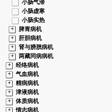
小肠气滞
小肠虚寒
小肠实热
+
脾胃病机
+
肝胆病机
+
肾与膀胱病机
+
两藏同病病机
+
经络病机
+
气血病机
+
精病病机
+
津液病机
+
体质病机
+
情志病机