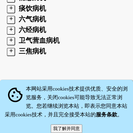
+
痰饮病机
+
六气病机
+
六经病机
+
卫气营血病机
+
三焦病机
本网站采用cookies技术提供优质、安全的浏
cookie
览服务，关闭cookies可能导致无法正常浏
览。您若继续浏览本站，即表示您同意本站
采用cookies技术，并且完全接受本站的
服务条款
。
智橐·
医砭
·
沈药子
©2008～2026