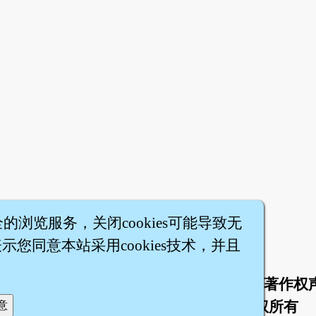
全的浏览服务，关闭cookies可能导致无
您同意本站采用cookies技术，并且
于
联络我们
服务条款
隐私权条款
著作权
|
|
|
|
智橐·
医砭
·
沈药子
©2008～2026
著作权所有