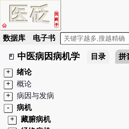
医
砭
沈
药
home
子
数据库
电子书
中医病因病机学
目录
拼
book_2
+
绪论
+
概论
+
病因与发病
-
病机
+
藏腑病机