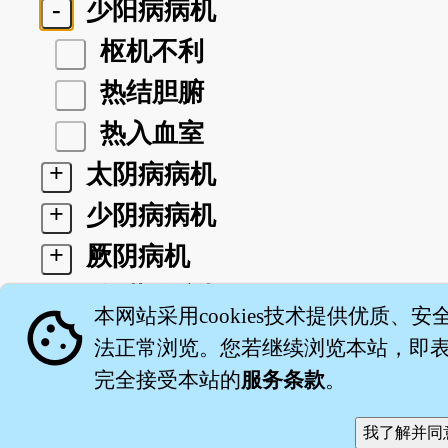
-
少阳病病机
枢机不利
热结胆腑
热入血室
+
太阴病病机
+
少阴病病机
+
厥阴病机
+
卫气营血病机
cookie
本网站采用cookies技术提供优质、安
+
三焦病机
法正常浏览。您若继续浏览本站，即表示
完全接受本站的
服务条款
。
关