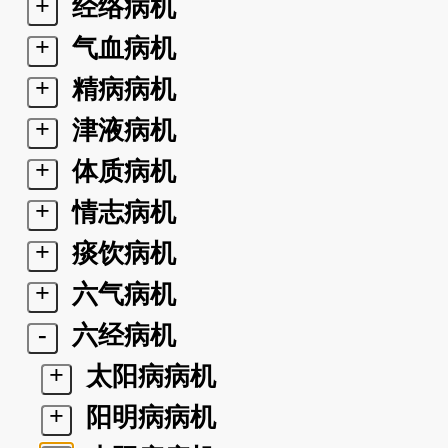
+
经络病机
+
气血病机
+
精病病机
+
津液病机
+
体质病机
+
情志病机
+
痰饮病机
+
六气病机
-
六经病机
+
太阳病病机
+
阳明病病机