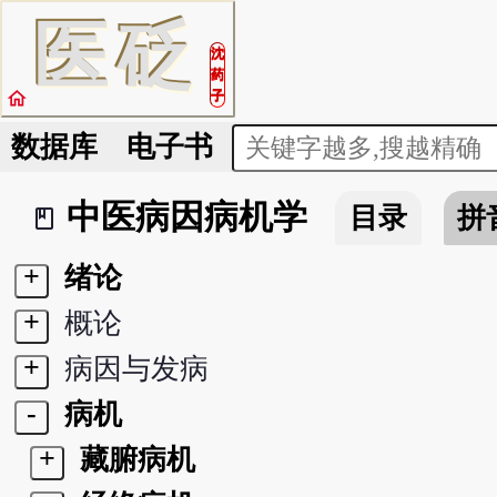
医
砭
沈
药
home
子
数据库
电子书
中医病因病机学
目录
拼
book_2
+
绪论
+
概论
+
病因与发病
-
病机
+
藏腑病机