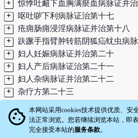
+
惊悸吐衄下血胸满瘀血病脉证并治
+
呕吐哕下利病脉证治第十七
+
疮痈肠痈浸淫病脉证并治第十八
+
趺蹶手指臂肿转筋阴狐疝蚘虫病脉
+
妇人妊娠病脉证并治第二十
+
妇人产后病脉证治第二十一
+
妇人杂病脉证并治第二十二
+
杂疗方第二十三
+
禽兽鱼虫禁忌并治第二十四
cookie
本网站采用cookies技术提供优质、安
+
果实菜谷禁忌并治第二十五
法正常浏览。您若继续浏览本站，即表示
完全接受本站的
服务条款
。
关