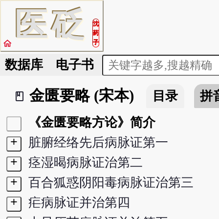
医
砭
沈
药
home
子
数据库
电子书
金匮要略 (宋本)
目录
拼
book_2
《金匮要略方论》简介
+
脏腑经络先后病脉证第一
+
痉湿暍病脉证治第二
+
百合狐惑阴阳毒病脉证治第三
+
疟病脉证并治第四