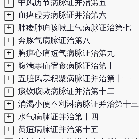
+
中风历节病脉证并治第五
+
血痺虚劳病脉证并治第六
+
肺痿肺痈咳嗽上气病脉证治第七
+
奔豚气病脉证治第八
+
胸痹心痛短气病脉证治第九
+
腹满寒疝宿食病脉证治第十
+
五脏风寒积聚病脉证并治第十一
+
痰饮咳嗽病脉证并治第十二
+
消渴小便不利淋病脉证并治第十三
+
水气病脉证并治第十四
+
黄疸病脉证并治第十五