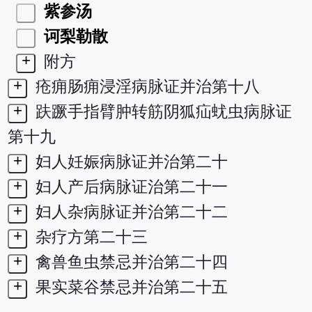
紫参汤
诃梨勒散
+
附方
+
疮痈肠痈浸淫病脉证并治第十八
+
趺蹶手指臂肿转筋阴狐疝蚘虫病脉证
第十九
+
妇人妊娠病脉证并治第二十
+
妇人产后病脉证治第二十一
+
妇人杂病脉证并治第二十二
+
杂疗方第二十三
+
禽兽鱼虫禁忌并治第二十四
+
果实菜谷禁忌并治第二十五