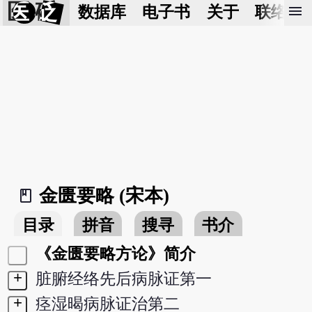
医 砭
menu
数据库
电子书
关于
联络我
金匮要略 (宋本)
book_2
目录
拼音
搜寻
书介
《金匮要略方论》简介
+
脏腑经络先后病脉证第一
+
痉湿暍病脉证治第二