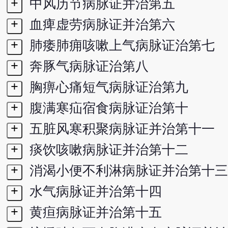
+
中风历节病脉证并治第五
+
血痺虚劳病脉证并治第六
+
肺痿肺痈咳嗽上气病脉证治第七
+
奔豚气病脉证治第八
+
胸痹心痛短气病脉证治第九
+
腹满寒疝宿食病脉证治第十
+
五脏风寒积聚病脉证并治第十一
+
痰饮咳嗽病脉证并治第十二
+
消渴小便不利淋病脉证并治第十三
+
水气病脉证并治第十四
+
黄疸病脉证并治第十五