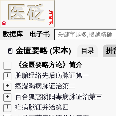
医
砭
沈
药
home
子
数据库
电子书
金匮要略 (宋本)
目录
拼
book_2
《金匮要略方论》简介
+
脏腑经络先后病脉证第一
+
痉湿暍病脉证治第二
+
百合狐惑阴阳毒病脉证治第三
+
疟病脉证并治第四