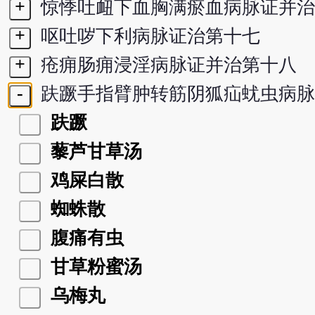
+
惊悸吐衄下血胸满瘀血病脉证并治
+
呕吐哕下利病脉证治第十七
+
疮痈肠痈浸淫病脉证并治第十八
-
趺蹶手指臂肿转筋阴狐疝蚘虫病脉
趺蹶
藜芦甘草汤
鸡屎白散
蜘蛛散
腹痛有虫
甘草粉蜜汤
乌梅丸