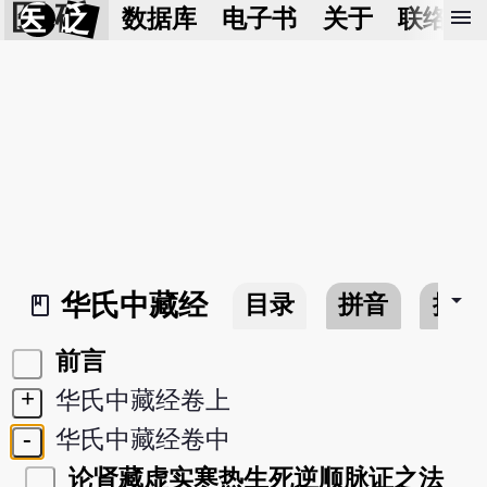
医 砭
menu
数据库
电子书
关于
联络我
arrow_drop_down
华氏中藏经
目录
拼音
搜寻
book_2
前言
+
华氏中藏经卷上
-
华氏中藏经卷中
论肾藏虚实寒热生死逆顺脉证之法