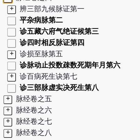
+
辨三部九候脉证第一
平杂病脉第二
诊五藏六府气绝证候第三
诊四时相反脉证第四
+
诊损至脉第五
诊脉动止投数疎数死期年月第六
+
诊百病死生诀第七
诊三部脉虚实决死生第八
+
脉经卷之五
+
脉经卷之六
+
脉经卷之七
+
脉经卷之八