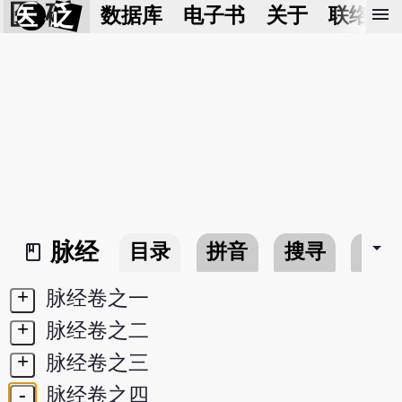
医 砭
menu
数据库
电子书
关于
联络我
arrow_drop_down
脉经
目录
拼音
搜寻
书
book_2
+
脉经卷之一
+
脉经卷之二
+
脉经卷之三
-
脉经卷之四