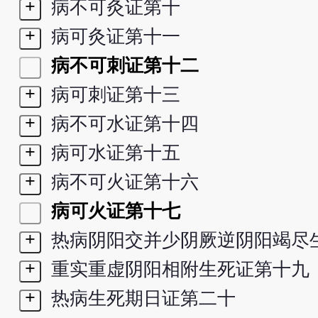
+
病不可灸证第十
+
病可灸证第十一
病不可刺证第十二
+
病可刺证第十三
+
病不可水证第十四
+
病可水证第十五
+
病不可火证第十六
病可火证第十七
+
热病阴阳交并少阴厥逆阴阳竭尽
+
重实重虚阴阳相附生死证第十九
+
热病生死期日证第二十