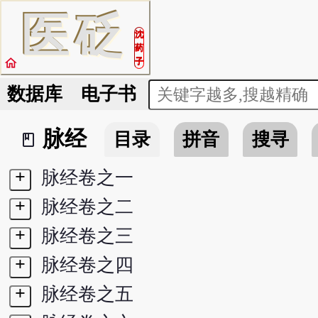
医
砭
沈
药
home
子
数据库
电子书
脉经
目录
拼音
搜寻
book_2
+
脉经卷之一
+
脉经卷之二
+
脉经卷之三
+
脉经卷之四
+
脉经卷之五