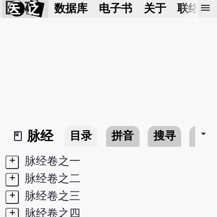
医 砭
menu
数据库
电子书
关于
联络我
arrow_drop_down
脉经
目录
拼音
搜寻
书
book_2
+
脉经卷之一
+
脉经卷之二
+
脉经卷之三
+
脉经卷之四