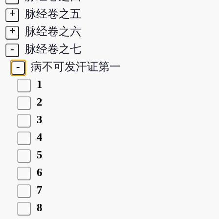
+
脉经卷之五
+
脉经卷之六
-
脉经卷之七
-
病不可发汗证第一
1
2
3
4
5
6
7
8