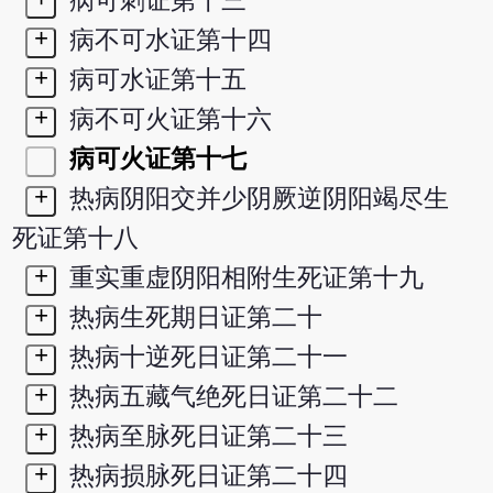
病可刺证第十三
+
病不可水证第十四
+
病可水证第十五
+
病不可火证第十六
病可火证第十七
+
热病阴阳交并少阴厥逆阴阳竭尽生
死证第十八
+
重实重虚阴阳相附生死证第十九
+
热病生死期日证第二十
+
热病十逆死日证第二十一
+
热病五藏气绝死日证第二十二
+
热病至脉死日证第二十三
+
热病损脉死日证第二十四