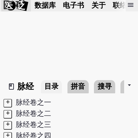
医 砭
menu
数据库
电子书
关于
联络我
arrow_drop_down
脉经
目录
拼音
搜寻
书
book_2
+
脉经卷之一
+
脉经卷之二
+
脉经卷之三
+
脉经卷之四