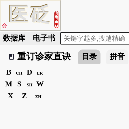
医
砭
沈
药
home
子
数据库
电子书
重订诊家直诀
目录
拼音
book_2
B
D
CH
ER
M
S
W
SH
X
Z
ZH