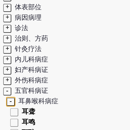
+
体表部位
+
病因病理
+
诊法
+
治则、方药
+
针灸疗法
+
内儿科病症
+
妇产科病证
+
外伤科病症
-
五官科病证
-
耳鼻喉科病症
耳聋
耳鸣