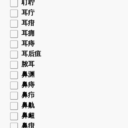
耵聍
耳疔
耳疳
耳痈
耳痔
耳后疽
脓耳
鼻渊
鼻痔
鼻疖
鼻鼽
鼻衄
鼻疳