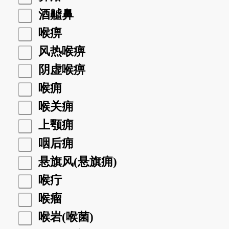
酒齇鼻
喉痹
风热喉痹
阴虚喉痹
喉痈
喉关痈
上颚痈
咽后痈
悬旗风(悬旗痈)
喉疔
喉瘤
喉岩(喉菌)