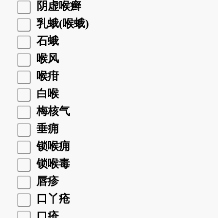
阴虚喉癣
乳蛾(喉蛾)
石蛾
喉风
喉疳
白喉
梅核气
垂痈
锁喉痈
锁喉毒
唇疹
口丫疮
口疮