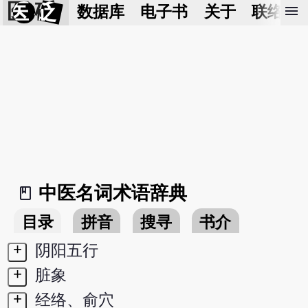
医 砭
menu
数据库
电子书
关于
联络我
中医名词术语辞典
book_2
目录
拼音
搜寻
书介
+
阴阳五行
+
脏象
+
经络、俞穴