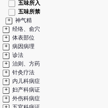
五味所入
五味所禁
+
神气精
+
经络、俞穴
+
体表部位
+
病因病理
+
诊法
+
治则、方药
+
针灸疗法
+
内儿科病症
+
妇产科病证
+
外伤科病症
+
五官科病证