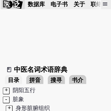
医 砭
menu
数据库
电子书
关于
联络我
中医名词术语辞典
book_2
目录
拼音
搜寻
书介
+
阴阳五行
-
脏象
+
身形脏腑组织