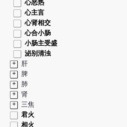
心恶热
心主言
心肾相交
心合小肠
小肠主受盛
泌别清浊
+
肝
+
脾
+
肺
+
肾
+
三焦
君火
相火