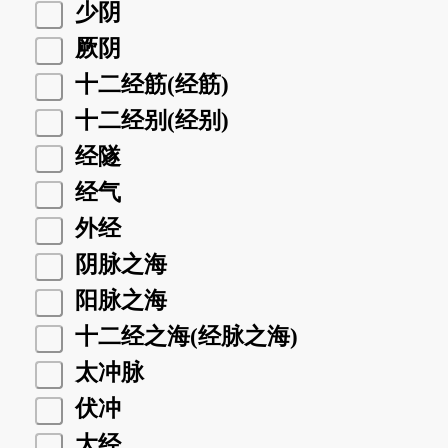
少阴
厥阴
十二经筋(经筋)
十二经别(经别)
经隧
经气
外经
阴脉之海
阳脉之海
十二经之海(经脉之海)
太冲脉
伏冲
大经