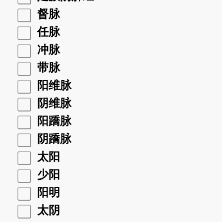
督脉
任脉
冲脉
带脉
阳维脉
阴维脉
阳蹻脉
阴蹻脉
太阳
少阳
阳明
太阴