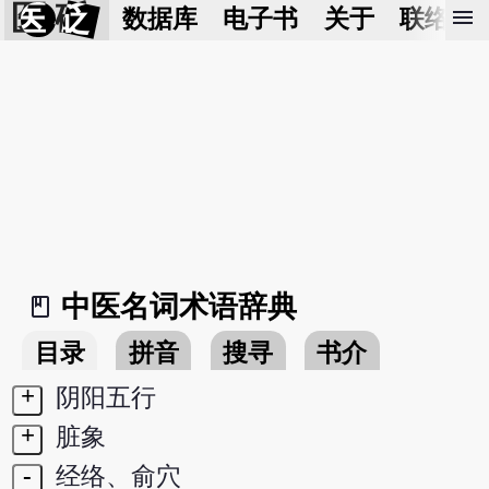
医 砭
menu
数据库
电子书
关于
联络我
中医名词术语辞典
book_2
目录
拼音
搜寻
书介
+
阴阳五行
+
脏象
-
经络、俞穴