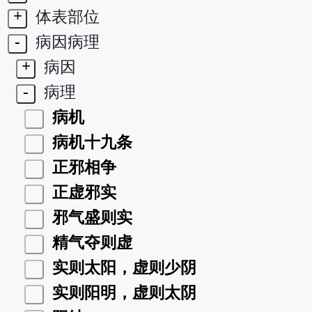
+
体表部位
-
病因病理
+
病因
-
病理
病机
病机十九条
正邪相争
正虚邪实
邪气盛则实
精气夺则虚
实则太阳，虚则少阴
实则阳明，虚则太阴