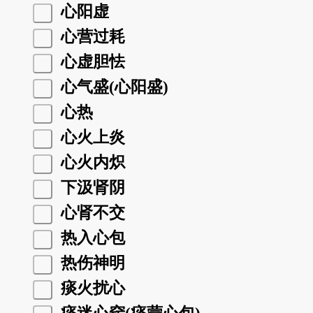
心阳虚
心营过耗
心虚胆怯
心气盛(心阳盛)
心热
心火上炎
心火内炽
下汲肾阴
心肾不交
热入心包
热伤神明
痰火扰心