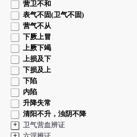
营卫不和
表气不固(卫气不固)
营气不从
下厥上冒
上厥下竭
上损及下
下损及上
下陷
内陷
升降失常
清阳不升，浊阴不降
+
卫气营血辨证
+
六淫辨证