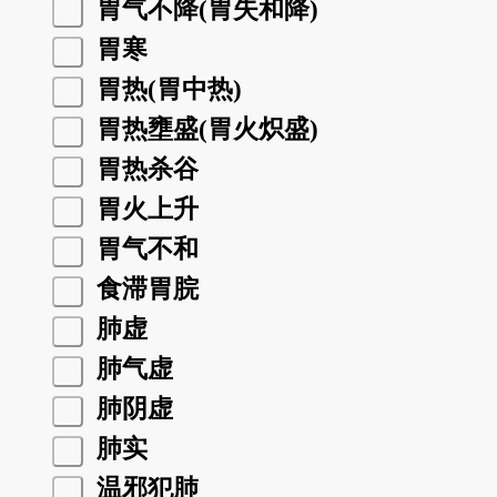
胃气不降(胃失和降)
胃寒
胃热(胃中热)
胃热壅盛(胃火炽盛)
胃热杀谷
胃火上升
胃气不和
食滞胃脘
肺虚
肺气虚
肺阴虚
肺实
温邪犯肺