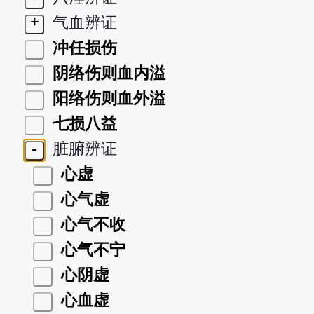
+
气血辨证
冲任损伤
阴络伤则血内溢
阳络伤则血外溢
七损八益
-
脏腑辨证
心虚
心气虚
心气不收
心气不宁
心阴虚
心血虚