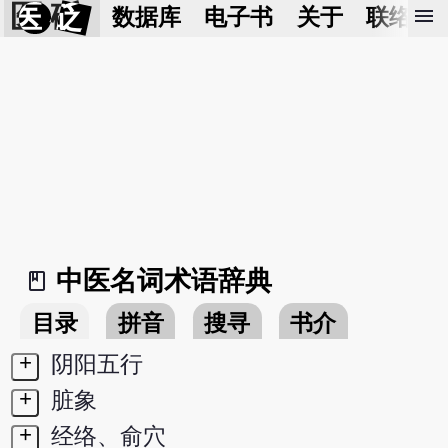
医 砭
menu
数据库
电子书
关于
联络我
中医名词术语辞典
book_2
目录
拼音
搜寻
书介
+
阴阳五行
+
脏象
+
经络、俞穴