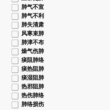
肺气不宣
肺气不利
肺失清肃
风寒束肺
肺津不布
燥气伤肺
痰阻肺络
痰热阻肺
痰湿阻肺
热邪阻肺
热伤肺络
肺络损伤