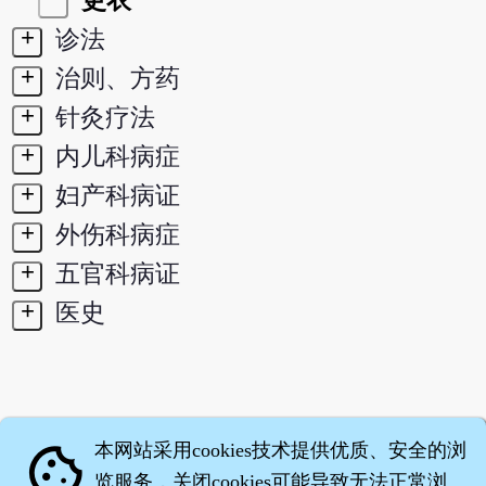
更衣
+
诊法
+
治则、方药
+
针灸疗法
+
内儿科病症
+
妇产科病证
+
外伤科病症
+
五官科病证
+
医史
本网站采用cookies技术提供优质、安全的浏
cookie
览服务，关闭cookies可能导致无法正常浏