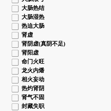
大肠热结
大肠湿热
热迫大肠
肾虚
肾阴虚(真阴不足)
肾阳虚
命门火旺
龙火内燔
相火妄动
热灼肾阴
肾气不固
封藏失职