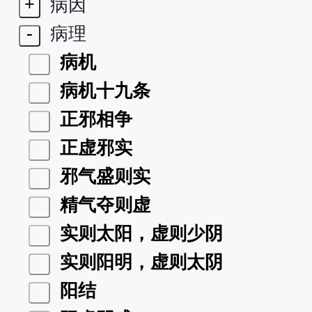
+
病因
-
病理
病机
病机十九条
正邪相争
正虚邪实
邪气盛则实
精气夺则虚
实则太阳，虚则少阴
实则阳明，虚则太阴
阳结