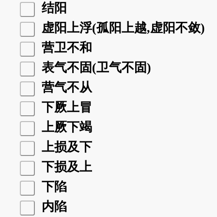
结阳
虚阳上浮(孤阳上越,虚阳不敛)
营卫不和
表气不固(卫气不固)
营气不从
下厥上冒
上厥下竭
上损及下
下损及上
下陷
内陷