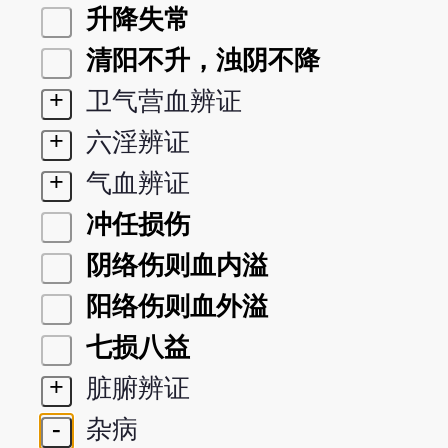
升降失常
清阳不升，浊阴不降
+
卫气营血辨证
+
六淫辨证
+
气血辨证
冲任损伤
阴络伤则血内溢
阳络伤则血外溢
七损八益
+
脏腑辨证
-
杂病