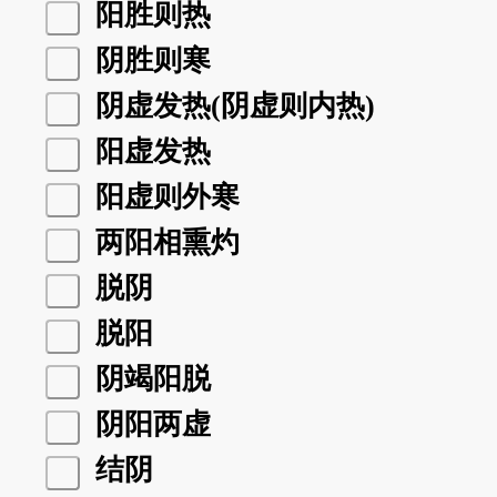
阳胜则热
阴胜则寒
阴虚发热(阴虚则内热)
阳虚发热
阳虚则外寒
两阳相熏灼
脱阴
脱阳
阴竭阳脱
阴阳两虚
结阴