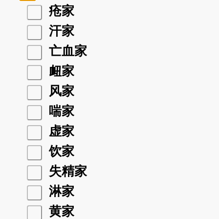
疮家
汗家
亡血家
衄家
风家
喘家
虚家
饮家
失精家
淋家
黄家