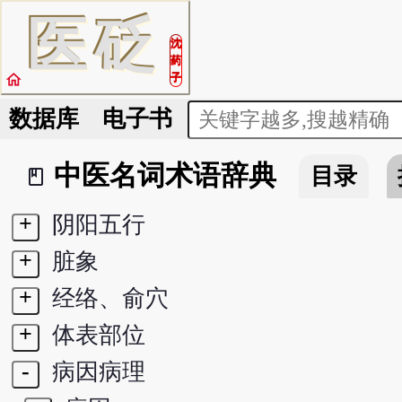
医
砭
沈
药
home
子
数据库
电子书
中医名词术语辞典
目录
book_2
+
阴阳五行
+
脏象
+
经络、俞穴
+
体表部位
-
病因病理