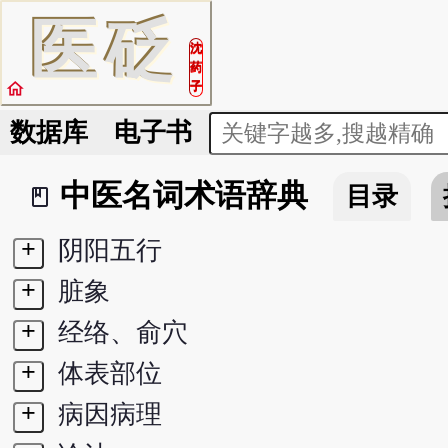
医
砭
沈
药
home
子
数据库
电子书
中医名词术语辞典
目录
book_2
+
阴阳五行
+
脏象
+
经络、俞穴
+
体表部位
+
病因病理