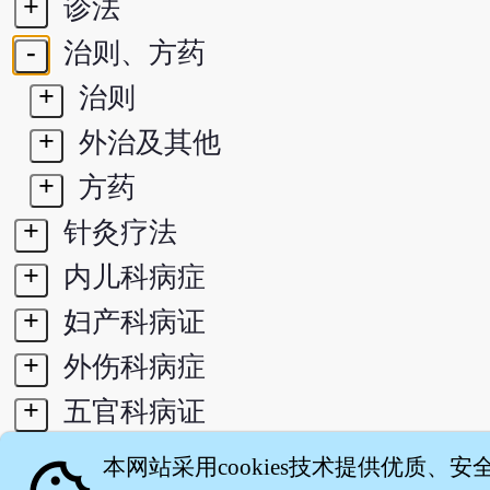
+
诊法
-
治则、方药
+
治则
+
外治及其他
+
方药
+
针灸疗法
+
内儿科病症
+
妇产科病证
+
外伤科病症
+
五官科病证
+
医史
本网站采用cookies技术提供优质、安