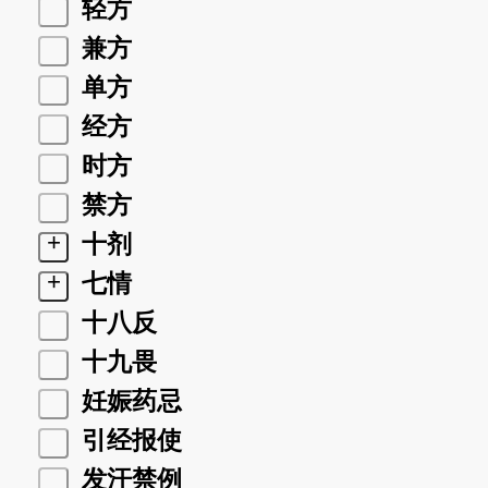
轻方
兼方
单方
经方
时方
禁方
+
十剂
+
七情
十八反
十九畏
妊娠药忌
引经报使
发汗禁例