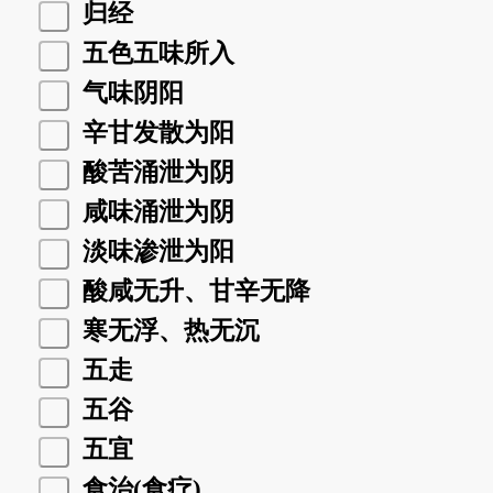
归经
五色五味所入
气味阴阳
辛甘发散为阳
酸苦涌泄为阴
咸味涌泄为阴
淡味渗泄为阳
酸咸无升、甘辛无降
寒无浮、热无沉
五走
五谷
五宜
食治(食疗)