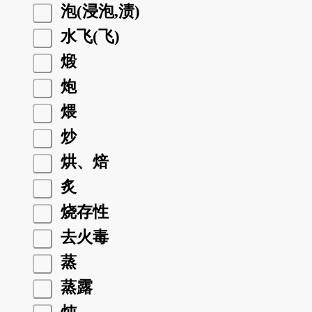
泡(浸泡,渍)
水飞(飞)
煅
炮
煨
炒
烘、焙
炙
烧存性
去火毒
蒸
蒸露