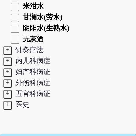
米泔水
甘澜水(劳水)
阴阳水(生熟水)
无灰酒
+
针灸疗法
+
内儿科病症
+
妇产科病证
+
外伤科病症
+
五官科病证
+
医史