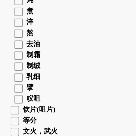
炖
煮
淬
熬
去油
制霜
制绒
乳细
擘
㕮咀
饮片(咀片)
等分
文火，武火