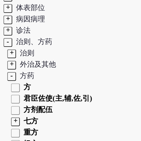
+
体表部位
+
病因病理
+
诊法
-
治则、方药
+
治则
+
外治及其他
-
方药
方
君臣佐使(主,辅,佐,引)
方剂配伍
+
七方
重方