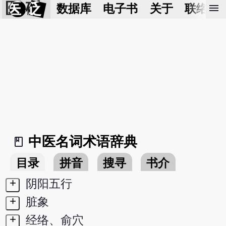
医 砭
menu
数据库
电子书
关于
联络我
中医名词术语辞典
book_2
目录
拼音
搜寻
书介
+
阴阳五行
+
脏象
+
经络、俞穴