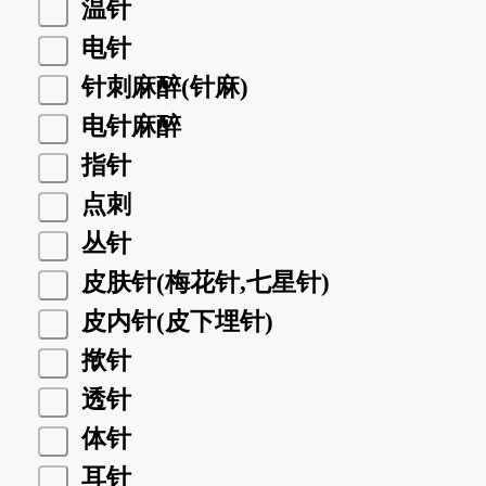
温针
电针
针刺麻醉(针麻)
电针麻醉
指针
点刺
丛针
皮肤针(梅花针,七星针)
皮内针(皮下埋针)
揿针
透针
体针
耳针