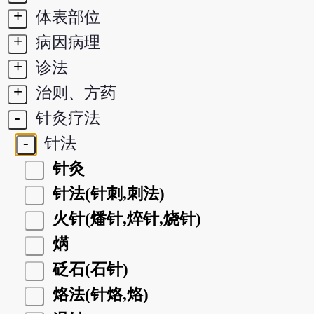
+
体表部位
+
病因病理
+
诊法
+
治则、方药
-
针灸疗法
-
针法
针灸
针法(针刺,刺法)
火针(燔针,焠针,烧针)
焫
砭石(石针)
烙法(针烙,烙)