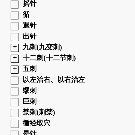
摇针
循
退针
出针
+
九刺(九变刺)
+
十二刺(十二节刺)
+
五刺
以左治右、以右治左
缪刺
巨刺
禁刺(刺禁)
循经取穴
晕针