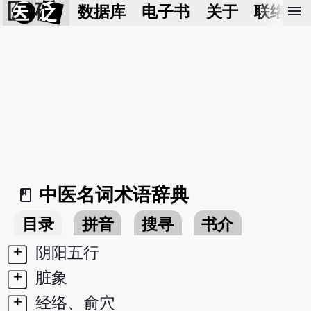
医 砭
menu
数据库
电子书
关于
联络我
中医名词术语辞典
book_2
目录
拼音
搜寻
书介
+
阴阳五行
+
脏象
+
经络、俞穴