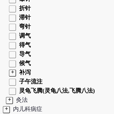
折针
滞针
弯针
调气
得气
导气
候气
+
补泻
子午流注
灵龟飞腾(灵龟八法,飞腾八法)
+
灸法
+
内儿科病症