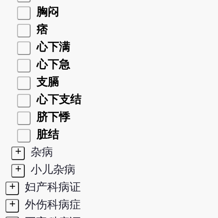
胸闷
痞
心下满
心下急
支膈
心下支结
脐下悸
脏结
+
杂病
+
小儿杂病
+
妇产科病证
+
外伤科病症