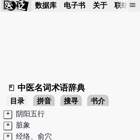
医 砭
menu
数据库
电子书
关于
联络我
中医名词术语辞典
book_2
目录
拼音
搜寻
书介
+
阴阳五行
+
脏象
+
经络、俞穴