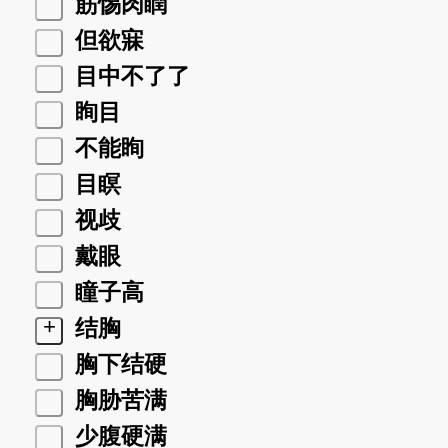
筋惕肉瞤
但欲寐
目中不了了
眴目
不能眴
目瞑
视歧
戴眼
瞳子高
+
结胸
胸下结硬
胸胁苦满
少腹硬满