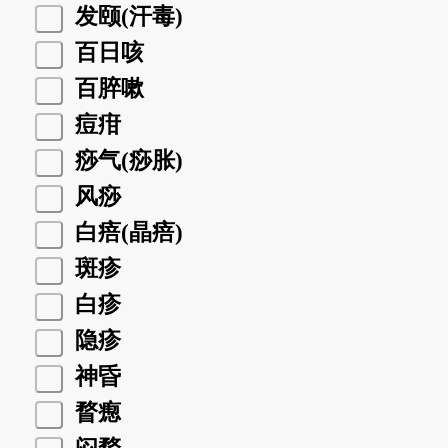
发颐(汗毒)
百日咳
百脺嗽
痘疳
痧气(痧胀)
风痧
白㾦(晶㾦)
斑疹
白疹
隐疹
神昏
瞀瘛