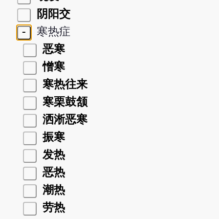
阴阳交
-
寒热症
恶寒
憎寒
寒热往来
寒栗鼓颔
洒淅恶寒
振寒
发热
恶热
潮热
劳热