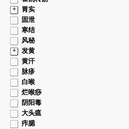
+
胃实
固泄
寒结
风秘
+
发黄
黄汗
脉疹
白喉
烂喉痧
阴阳毒
大头瘟
痄腮