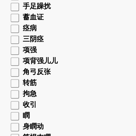
手足躁扰
蓄血证
痉病
三阴痉
项强
项背强儿儿
角弓反张
转筋
拘急
收引
瞤
身瞤动