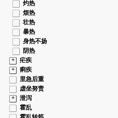
灼热
烦热
壮热
暴热
身热不扬
阴热
+
疟疾
+
痢疾
里急后重
虚坐努责
+
泄泻
霍乱
霍乱转筋