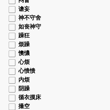
闷瞀
谵妄
神不守舍
如丧神守
躁狂
烦躁
懊憹
心烦
心愦愦
内烦
阴躁
循衣摸床
撮空