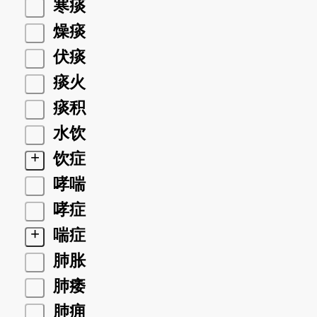
寒痰
燥痰
伏痰
痰火
痰积
水饮
+
饮症
哮喘
哮症
+
喘症
肺胀
肺痿
肺痈