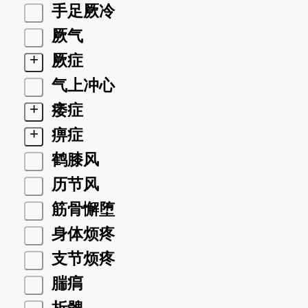
手足厥冷
厥气
+
厥症
气上冲心
+
痿症
+
痹症
鹤膝风
历节风
筋骨懈堕
身体烦疼
支节烦疼
腨㾓