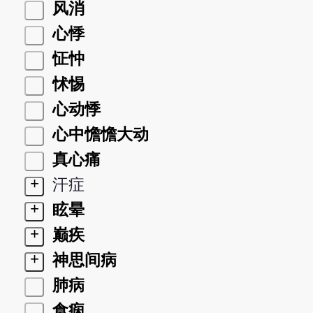
风消
心悸
怔忡
怵惕
心动悸
心中憺憺大动
真心痛
+
汗症
+
眩晕
+
巅疾
+
神思间病
肺病
食痫