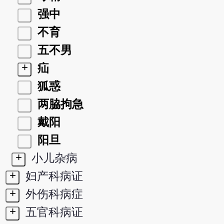
强中
不育
五不男
+
疝
狐惑
两脇拘急
戴阳
阳旦
+
小儿杂病
+
妇产科病证
+
外伤科病症
+
五官科病证