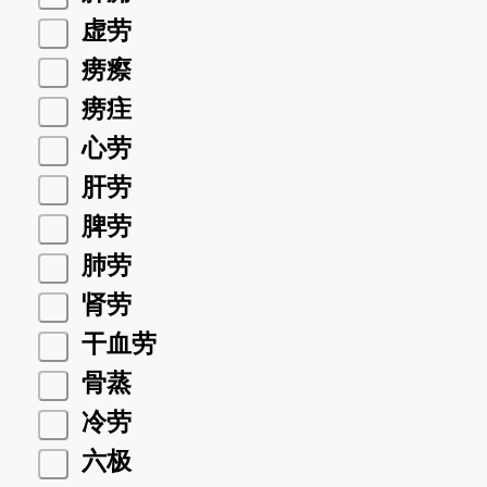
虚劳
痨瘵
痨疰
心劳
肝劳
脾劳
肺劳
肾劳
干血劳
骨蒸
冷劳
六极