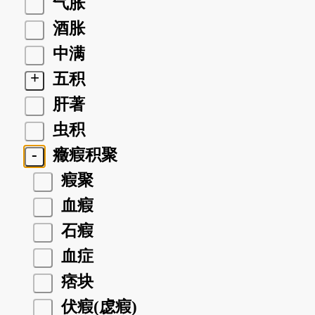
气胀
酒胀
中满
+
五积
肝著
虫积
-
癥瘕积聚
瘕聚
血瘕
石瘕
血症
痞块
伏瘕(虙瘕)