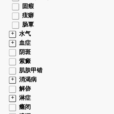
固瘕
痃癖
肠覃
+
水气
+
血症
阴斑
紫癜
肌肤甲错
+
消渴病
解㑊
+
淋症
癃闭