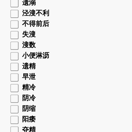
遗溺
泾溲不利
不得前后
失溲
溲数
小便淋沥
遗精
早泄
精冷
阴冷
阴缩
阳痿
夺精