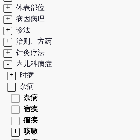
+
体表部位
+
病因病理
+
诊法
+
治则、方药
+
针灸疗法
-
内儿科病症
+
时病
-
杂病
杂病
宿疾
痼疾
+
咳嗽