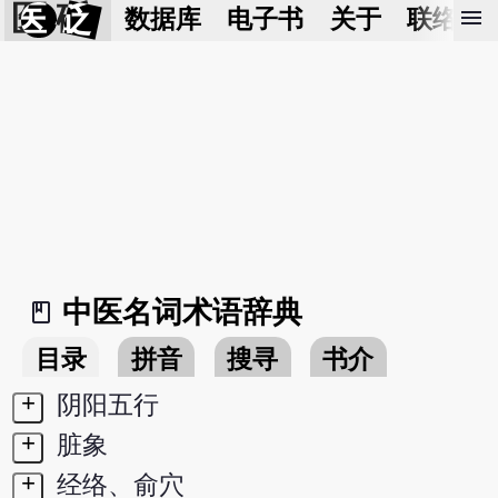
医 砭
menu
数据库
电子书
关于
联络我
中医名词术语辞典
book_2
目录
拼音
搜寻
书介
+
阴阳五行
+
脏象
+
经络、俞穴