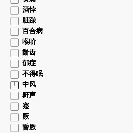
酒悖
脏躁
百合病
喉吤
齘齿
郁症
不得眠
+
中风
鼾声
蹇
厥
昏厥