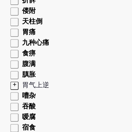
折髀
偻附
天柱倒
胃痛
九种心痛
食痹
腹满
䐜胀
+
胃气上逆
嘈杂
吞酸
嗳腐
宿食