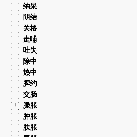
纳呆
阴结
关格
走哺
吐失
除中
热中
脾约
交肠
+
臌胀
肿胀
肤胀