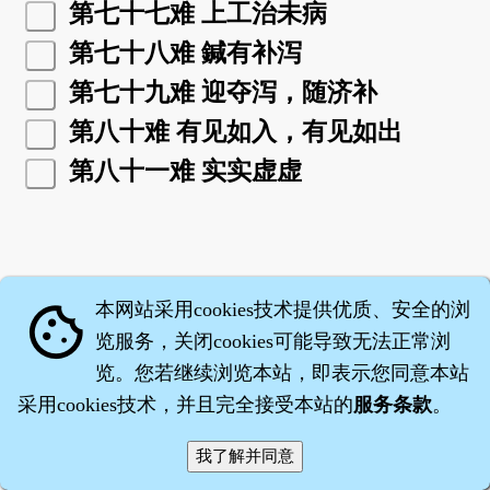
第七十七难 上工治未病
第七十八难 鍼有补泻
第七十九难 迎夺泻，随济补
第八十难 有见如入，有见如出
第八十一难 实实虚虚
本网站采用cookies技术提供优质、安全的浏
cookie
览服务，关闭cookies可能导致无法正常浏
览。您若继续浏览本站，即表示您同意本站
采用cookies技术，并且完全接受本站的
服务条款
。
智橐·
医砭
·
沈药子
©2008～2026