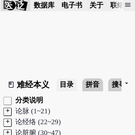
医 砭
menu
数据库
电子书
关于
联络我
arrow_drop_down
难经本义
目录
拼音
搜寻
book_2
分类说明
+
论脉 (1~21)
+
论经络 (22~29)
+
论脏腑 (30~47)