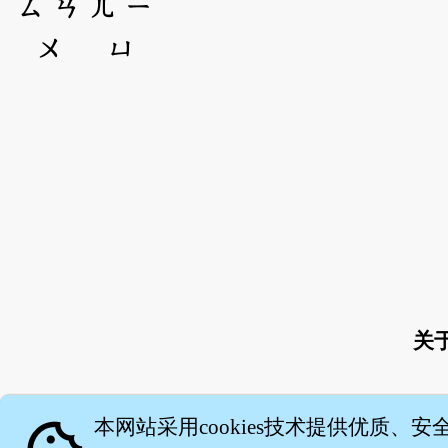
ㄙ
ㄢ
ㄦ
ㄧ
ㄨ
ㄩ
关
本网站采用cookies技术提供优质、安