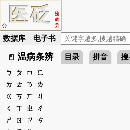
医
砭
沈
药
home
子
数据库
电子书
温病条辨
目录
拼音
搜
book_2
ㄅ
ㄆ
ㄇ
ㄈ
ㄉ
ㄊ
ㄋ
ㄌ
ㄍ
ㄎ
ㄏ
ㄐ
ㄑ
ㄒ
ㄓ
ㄔ
ㄕ
ㄖ
ㄗ
ㄘ