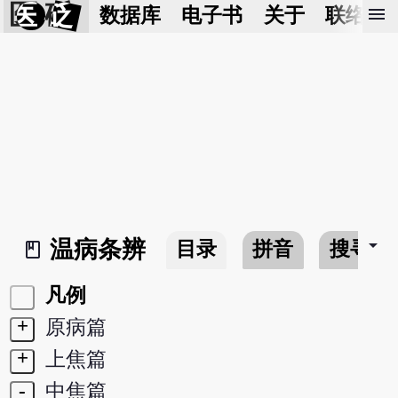
医 砭
menu
数据库
电子书
关于
联络我
arrow_drop_down
温病条辨
目录
拼音
搜寻
book_2
凡例
+
原病篇
+
上焦篇
-
中焦篇