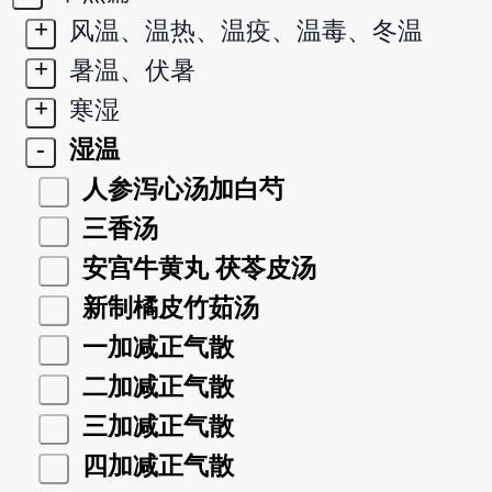
+
风温、温热、温疫、温毒、冬温
+
暑温、伏暑
+
寒湿
-
湿温
人参泻心汤加白芍
三香汤
安宫牛黄丸 茯苓皮汤
新制橘皮竹茹汤
一加减正气散
二加减正气散
三加减正气散
四加减正气散