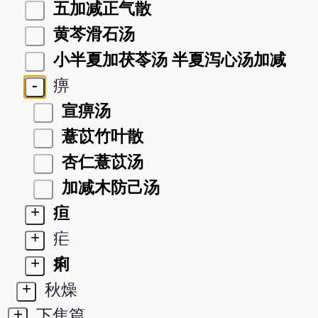
五加减正气散
黄芩滑石汤
小半夏加茯苓汤 半夏泻心汤加减
-
痹
宣痹汤
薏苡竹叶散
杏仁薏苡汤
加减木防己汤
+
疸
+
疟
+
痢
+
秋燥
+
下焦篇