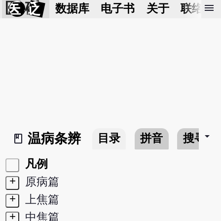
医 砭
menu
数据库
电子书
关于
联络我
arrow_drop_down
温病条辨
目录
拼音
搜寻
book_2
凡例
+
原病篇
+
上焦篇
+
中焦篇