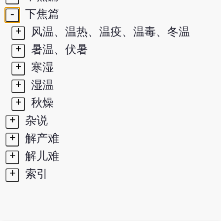
-
下焦篇
+
风温、温热、温疫、温毒、冬温
+
暑温、伏暑
+
寒湿
+
湿温
+
秋燥
+
杂说
+
解产难
+
解儿难
+
索引