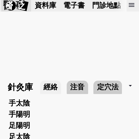
醫 砭
menu
資料庫
電子書
門診地點
預
arrow_drop_down
針灸庫
經絡
注音
定穴法
常
手太陰
手陽明
足陽明
足太陰