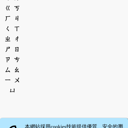
ㄍ
ㄎ
ㄏ
ㄐ
ㄑ
ㄒ
ㄓ
ㄔ
ㄕ
ㄖ
ㄗ
ㄘ
ㄙ
ㄠ
ㄧ
ㄨ
ㄩ
本網站採用cookies技術提供優質、安全的瀏