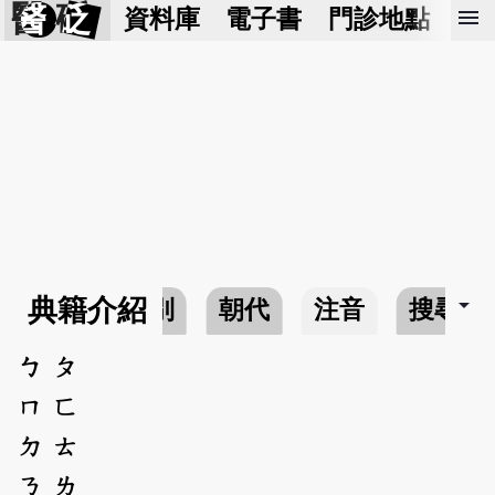
醫 砭
menu
資料庫
電子書
門診地點
預
arrow_drop_down
典籍介紹
類別
朝代
注音
搜尋
ㄅ
ㄆ
ㄇ
ㄈ
ㄉ
ㄊ
ㄋ
ㄌ