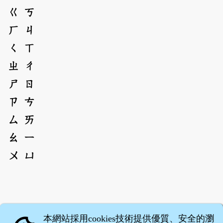
ㄍ
ㄎ
ㄏ
ㄐ
ㄑ
ㄒ
ㄓ
ㄔ
ㄕ
ㄖ
ㄗ
ㄘ
ㄙ
ㄞ
ㄠ
ㄧ
ㄨ
ㄩ
本網站採用cookies技術提供優質、安全的瀏