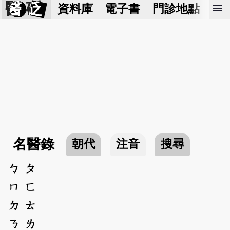
醫 砭
menu
資料庫
電子書
門診地點
預
名醫錄
朝代
注音
搜尋
ㄅ
ㄆ
ㄇ
ㄈ
ㄉ
ㄊ
ㄋ
ㄌ