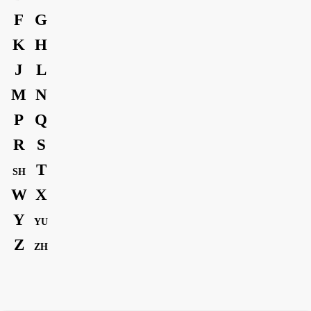
F
G
K
H
J
L
M
N
P
Q
R
S
T
SH
W
X
Y
YU
Z
ZH