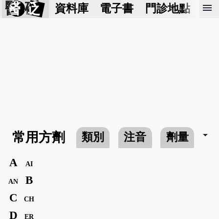
醫 砭
menu
資料庫
電子書
門診地點
預
arrow_drop_down
常用方劑
類別
注音
劑量
A
AI
B
AN
C
CH
D
ER