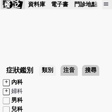
醫 砭
menu
資料庫
電子書
門診地點
預
症狀鑑別
類別
注音
搜尋
+
內科
+
婦科
男科
兒科