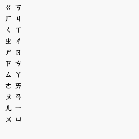
ㄍ
ㄎ
ㄏ
ㄐ
ㄑ
ㄒ
ㄓ
ㄔ
ㄕ
ㄖ
ㄗ
ㄘ
ㄙ
ㄚ
ㄜ
ㄞ
ㄡ
ㄢ
ㄦ
ㄧ
ㄨ
ㄩ