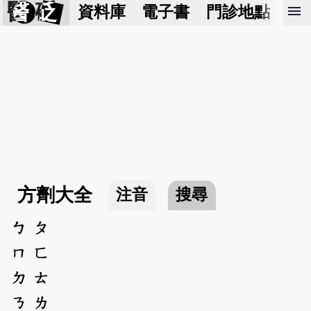
醫 砭
menu
資料庫
電子書
門診地點
預
方劑大全
注音
搜尋
ㄅ
ㄆ
ㄇ
ㄈ
ㄉ
ㄊ
ㄋ
ㄌ