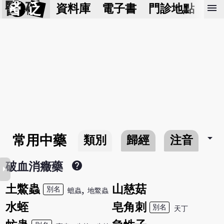
醫 砭
menu
資料庫
電子書
門診地點
預
arrow_drop_down
常用中藥
類別
歸經
注音
help
破血消癥藥
row_right
土鱉蟲
,
山慈菇
別名
蟅蟲
地鱉蟲
水蛭
皂角刺
別名
天丁