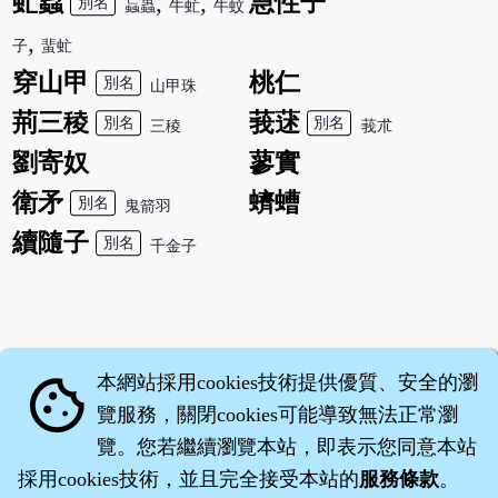
虻蟲
,
,
急性子
別名
蝱蟲
牛虻
牛蚊
,
子
蜚虻
穿山甲
桃仁
別名
山甲珠
荊三稜
莪蒁
別名
別名
三稜
莪朮
劉寄奴
蓼實
衛矛
蠐螬
別名
鬼箭羽
續隨子
別名
千金子
本網站採用cookies技術提供優質、安全的瀏
cookie
覽服務，關閉cookies可能導致無法正常瀏
覽。您若繼續瀏覽本站，即表示您同意本站
採用cookies技術，並且完全接受本站的
服務條款
。