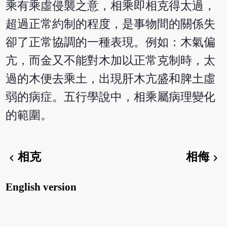
乘有乘虛侵襲之意，相乘即相克得太過，
超過正常約制的程度，是事物間的關係失
卻了正常協調的一種表現。例如：木氣偏
亢，而金又不能對木加以正常克制時，太
過的木便去乘土，出現肝木亢盛和脾土虛
弱的病症。五行學說中，相乘屬病理變化
的範圍。
相克
相侮
chevron_left
chevron_right
English version