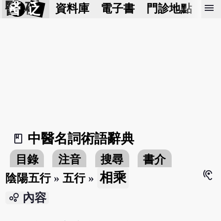
醫 砭
menu
資料庫
電子書
門診地點
預
中醫名詞術語辭典
book_2
目錄
注音
搜尋
書介
hearing
相乘
陰陽五行
»
五行
»
bubble_chart
內容