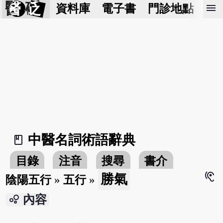
醫 砭
menu
資料庫
電子書
門診地點
預
中醫名詞術語辭典
book_2
目錄
注音
搜尋
書介
hearing
勝氣
陰陽五行
»
五行
»
bubble_chart
內容