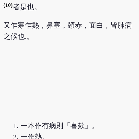
(10)
者是也。
又乍寒乍熱，鼻塞，頣赤，面白，皆肺病
之候也.。
一本作有病則「喜欬」。
一作熱。