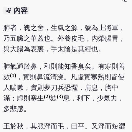
bubble_chart
內容
肺者，魄之舍，生氣之源，號為上將軍，
乃五臟之華蓋也。外養皮毛，內榮腸胃，
與大腸為表裏，手太陰是其經也。
肺氣通於鼻，和則能知香臭矣。有寒則善
(1)
欬
，實則鼻流清涕。凡虛實寒熱則皆使
人喘嗽，實則夢刀兵恐懼，肩息，胸中
(2)
(3)
滿；虛則寒生
欬
息，利下，少氣力，
多悲感。
王於秋，其脈浮而毛，曰平。又浮而短澀