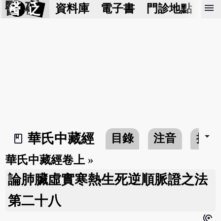
醫 砭
menu
資料庫
電子書
門診地點
預
arrow_drop_down
華氏中藏經
目錄
注音
搜尋
book_2
華氏中藏經卷上
»
論肺臟虛實寒熱生死逆順脈證之法
第二十八
hearing