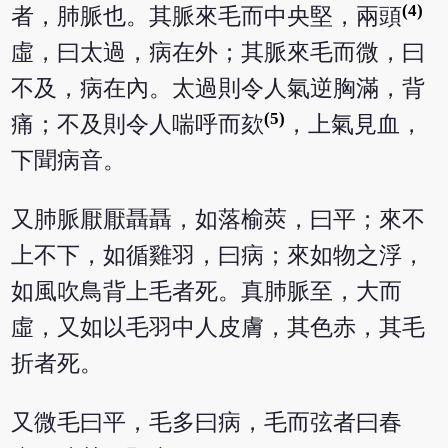
(4)
者，肺脈也。其脈來毛而中央堅，兩頭
虛，曰太過，病在外；其脈來毛而微，曰
不及，病在內。太過則令人氣逆胸滿，背
(5)
痛；不及則令人喘呼而欬
，上氣見血，
下聞病音。
又肺脈厭厭聶聶，如落榆莢，曰平；來不
上不下，如循雞羽，曰病；來如物之浮，
如風吹鳥背上毛者死。真肺脈至，大而
虛，又如以毛羽中人皮膚，其色赤，其毛
折者死。
又微毛曰平，毛多曰病，毛而弦者曰春