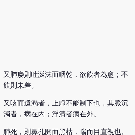
又肺痿則吐涎沫而咽乾，欲飲者為愈；不
飲則未差。
又咳而遺溺者，上虛不能制下也，其脈沉
濁者，病在內；浮清者病在外。
肺死，則鼻孔開而黑枯，喘而目直視也。