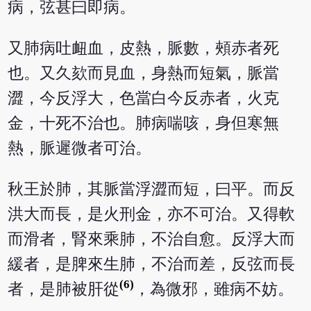
病，弦甚曰即病。
又肺病吐衄血，皮熱，脈數，頰赤者死
也。又久欬而見血，身熱而短氣，脈當
澀，今反浮大，色當白今反赤者，火克
金，十死不治也。肺病喘咳，身但寒無
熱，脈遲微者可治。
秋王於肺，其脈當浮澀而短，曰平。而反
洪大而長，是火刑金，亦不可治。又得軟
而滑者，腎來乘肺，不治自愈。反浮大而
緩者，是脾來生肺，不治而差，反弦而長
(6)
者，是肺被肝從
，為微邪，雖病不妨。