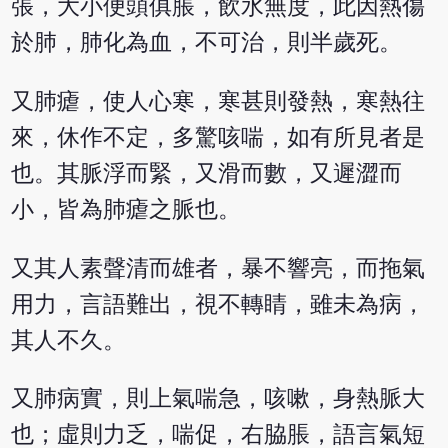
張，大小便頭俱脹，飲水無度，此因熱傷
於肺，肺化為血，不可治，則半歲死。
又肺瘧，使人心寒，寒甚則發熱，寒熱往
來，休作不定，多驚咳喘，如有所見者是
也。其脈浮而緊，又滑而數，又遲澀而
小，皆為肺瘧之脈也。
又其人素聲清而雄者，暴不響亮，而拖氣
用力，言語難出，視不轉睛，雖未為病，
其人不久。
又肺病實，則上氣喘急，咳嗽，身熱脈大
也；虛則力乏，喘促，右脇脹，語言氣短