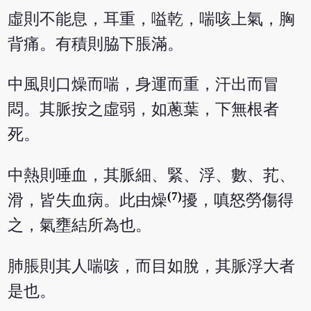
虛則不能息，耳重，嗌乾，喘咳上氣，胸
背痛。有積則脇下脹滿。
中風則口燥而喘，身運而重，汗出而冒
悶。其脈按之虛弱，如蔥葉，下無根者
死。
中熱則唾血，其脈細、緊、浮、數、芤、
(7)
滑，皆失血病。此由燥
擾，嗔怒勞傷得
之，氣壅結所為也。
肺脹則其人喘咳，而目如脫，其脈浮大者
是也。