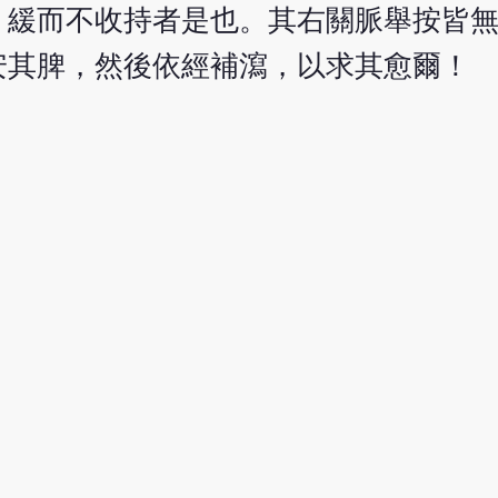
，緩而不收持者是也。其右關脈舉按皆
安其脾，然後依經補瀉，以求其愈爾！