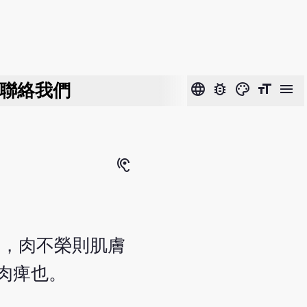
聯絡我們
language
bug_report
color_lens
format_size
menu
hearing
榮，肉不榮則肌膚
肉痺也。