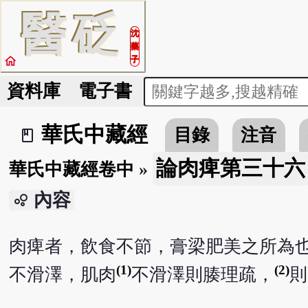
醫
砭
沈
藥
home
子
資料庫
電子書
華氏中藏經
目錄
注音
book_2
論肉痺第三十六
華氏中藏經卷中
»
內容
bubble_chart
肉痺者，飲食不節，膏梁肥美之所為
(1)
(2)
不滑澤，肌肉
不滑澤則腠理疏，
則