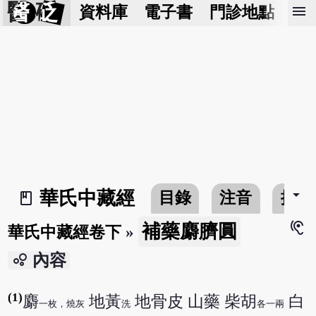
醫 砭
menu
資料庫
電子書
門診地點
預
arrow_drop_down
華氏中藏經
目錄
注音
搜尋
book_2
hearing
補藥麝臍圓
華氏中藏經卷下
»
bubble_chart
內容
(1)
麝
地黃
地骨皮 山藥 柴胡
白
一枚，燒灰
洗
各一兩