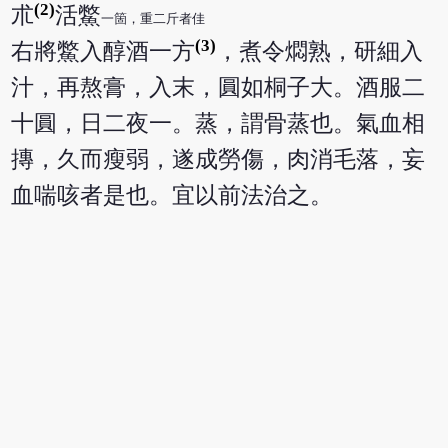
(2)
朮
活鱉
一箇，重二斤者佳
(3)
右將鱉入醇酒一方
，煮令燜熟，研細入
汁，再熬膏，入末，圓如桐子大。酒服二
十圓，日二夜一。蒸，謂骨蒸也。氣血相
摶，久而瘦弱，遂成勞傷，肉消毛落，妄
血喘咳者是也。宜以前法治之。