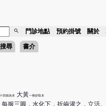
search
門診地點
預約掛號
關於
搜尋
書介
大黃
十四個為末
一兩炒取末
，每服三圓，水化下，折齒灌之，立活