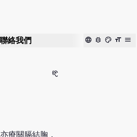
聯絡我們
language
bug_report
color_lens
format_size
menu
hearing
。亦療關膈結胸，