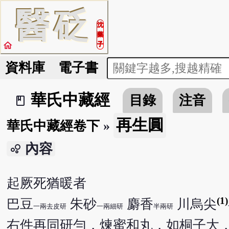
醫
砭
沈
藥
home
子
資料庫
電子書
華氏中藏經
目錄
注音
book_2
再生圓
華氏中藏經卷下
»
內容
bubble_chart
起厥死猶暖者
(1)
巴豆
朱砂
麝香
川烏尖
一兩去皮研
一兩細研
半兩研
右件再同研勻，煉蜜和丸，如桐子大