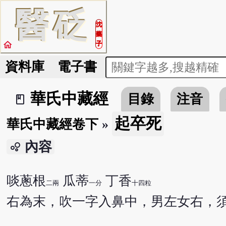
醫
砭
沈
藥
home
子
資料庫
電子書
華氏中藏經
目錄
注音
book_2
起卒死
華氏中藏經卷下
»
內容
bubble_chart
啖蔥根
瓜蒂
丁香
二兩
一分
十四粒
右為末，吹一字入鼻中，男左女右，