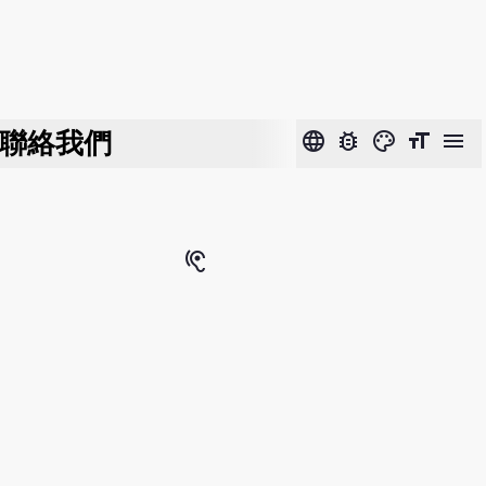
聯絡我們
language
bug_report
color_lens
format_size
menu
hearing