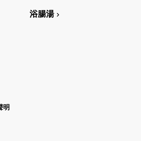
浴腸湯
chevron_right
聲明